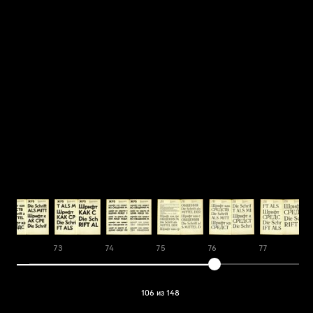
72
73
74
75
76
77
106 из 148