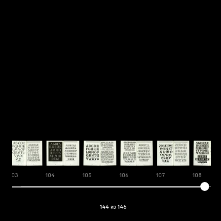
103
104
105
106
107
108
144 из 146