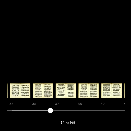
35
36
37
38
39
40
54 из 148