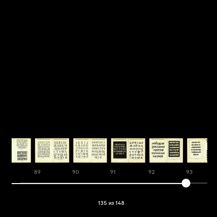
8
89
90
91
92
93
135 из 148