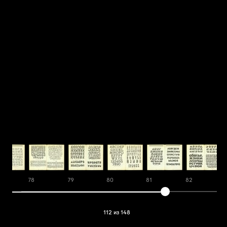
78
79
80
81
82
112 из 148