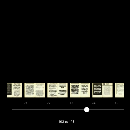
70
71
72
73
74
75
102 из 148