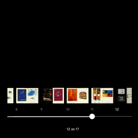
8
9
10
11
12
12 из 17