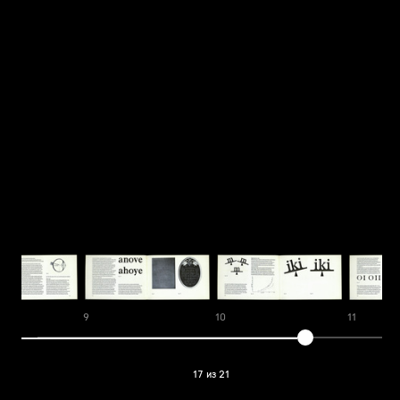
9
10
11
17 из 21