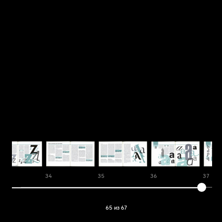
34
35
36
37
65 из 67