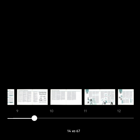
9
10
11
12
14 из 67