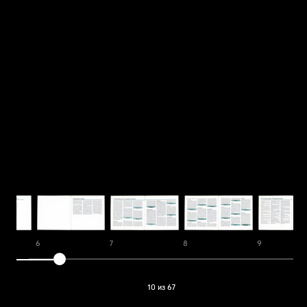
6
7
8
9
10 из 67