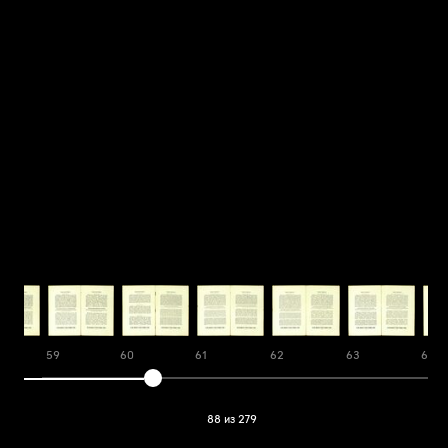
59
60
61
62
63
64
88 из 279