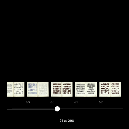
58
59
60
61
62
63
91 из 208