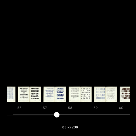
56
57
58
59
60
83 из 208