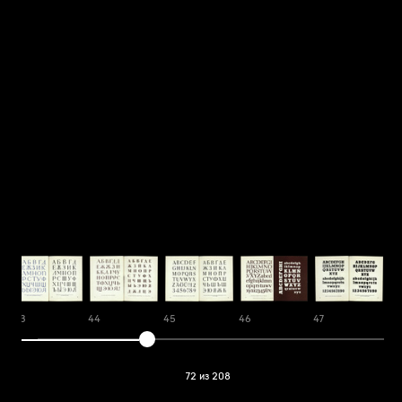
43
44
45
46
47
48
72 из 208