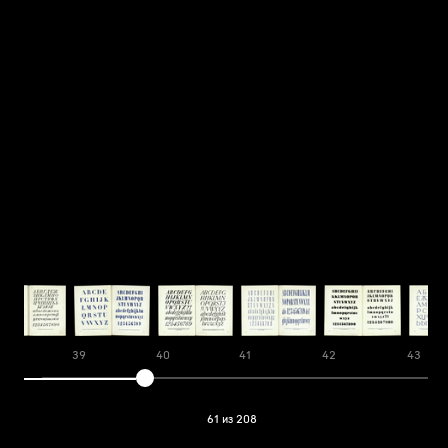
8
39
40
41
42
43
61 из 208