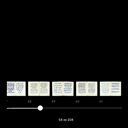
37
38
39
40
41
42
58 из 208