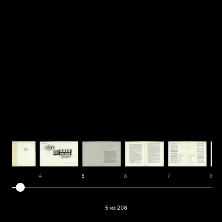
3
4
5
6
7
8
5 из 208