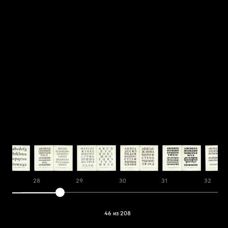
28
29
30
31
32
46 из 208