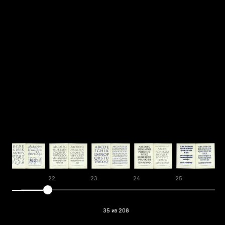
21
22
23
24
25
2
35 из 208