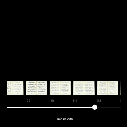
108
109
110
111
112
113
162 из 208