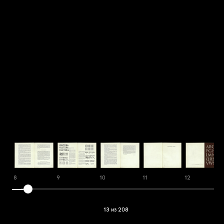
8
9
10
11
12
13 из 208