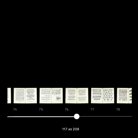
74
75
76
77
78
117 из 208