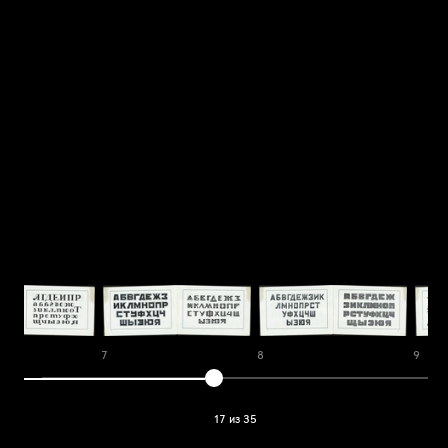
7
8
9
17 из 35